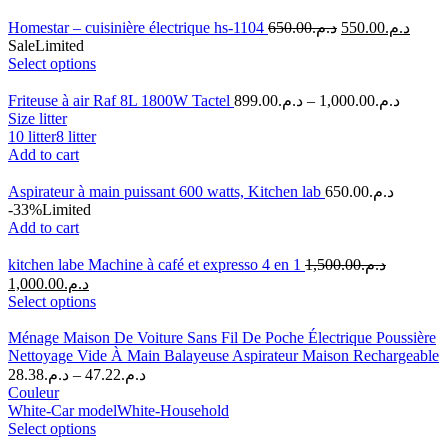
Homestar – cuisinière électrique hs-1104
650.00
د.م.
550.00
د.م.
Sale
Limited
Select options
Friteuse à air Raf 8L 1800W Tactel
899.00
د.م.
–
1,000.00
د.م.
Size litter
10 litter
8 litter
Add to cart
Aspirateur à main puissant 600 watts, Kitchen lab
650.00
د.م.
-33%
Limited
Add to cart
kitchen labe Machine à café et expresso 4 en 1
1,500.00
د.م.
1,000.00
د.م.
Select options
Ménage Maison De Voiture Sans Fil De Poche Électrique Poussière
Nettoyage Vide À Main Balayeuse Aspirateur Maison Rechargeable
28.38
د.م.
–
47.22
د.م.
Couleur
White-Car model
White-Household
Select options