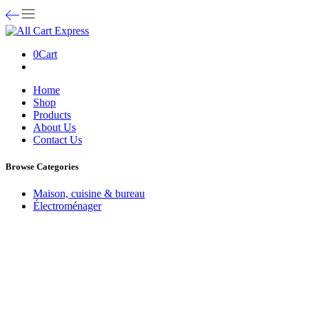
0
Cart
Home
Shop
Products
About Us
Contact Us
Browse Categories
Maison, cuisine & bureau
Électroménager