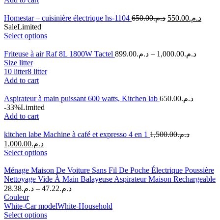
Homestar – cuisinière électrique hs-1104
650.00
د.م.
550.00
د.م.
Sale
Limited
Select options
Friteuse à air Raf 8L 1800W Tactel
899.00
د.م.
–
1,000.00
د.م.
Size litter
10 litter
8 litter
Add to cart
Aspirateur à main puissant 600 watts, Kitchen lab
650.00
د.م.
-33%
Limited
Add to cart
kitchen labe Machine à café et expresso 4 en 1
1,500.00
د.م.
1,000.00
د.م.
Select options
Ménage Maison De Voiture Sans Fil De Poche Électrique Poussière
Nettoyage Vide À Main Balayeuse Aspirateur Maison Rechargeable
28.38
د.م.
–
47.22
د.م.
Couleur
White-Car model
White-Household
Select options