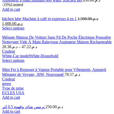
Aspirateur à main puissant 600 watts, Kitchen lab
650.00
د.م.
-33%
Limited
Add to cart
kitchen labe Machine à café et expresso 4 en 1
1,500.00
د.م.
1,000.00
د.م.
Select options
Ménage Maison De Voiture Sans Fil De Poche Électrique Poussière
Nettoyage Vide À Main Balayeuse Aspirateur Maison Rechargeable
28.38
د.م.
–
47.22
د.م.
Couleur
White-Car model
White-Household
Select options
Mini Fer à Repasser à Vapeur Portable pour Vêtements, Appareil
Ménager de Voyage, 30W, Nouveauté
78.57
د.م.
Couleur
green
Type de prise
EU
LES USA
Add to cart
ترمس شاي وقهوة 0.5 لتر
250.00
د.م.
Add to cart