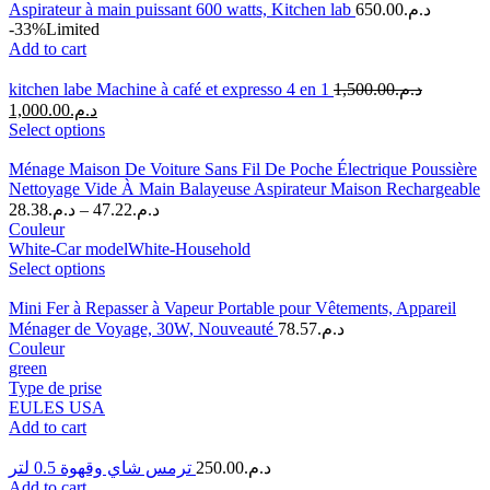
Aspirateur à main puissant 600 watts, Kitchen lab
650.00
د.م.
-33%
Limited
Add to cart
kitchen labe Machine à café et expresso 4 en 1
1,500.00
د.م.
1,000.00
د.م.
Select options
Ménage Maison De Voiture Sans Fil De Poche Électrique Poussière
Nettoyage Vide À Main Balayeuse Aspirateur Maison Rechargeable
28.38
د.م.
–
47.22
د.م.
Couleur
White-Car model
White-Household
Select options
Mini Fer à Repasser à Vapeur Portable pour Vêtements, Appareil
Ménager de Voyage, 30W, Nouveauté
78.57
د.م.
Couleur
green
Type de prise
EU
LES USA
Add to cart
ترمس شاي وقهوة 0.5 لتر
250.00
د.م.
Add to cart