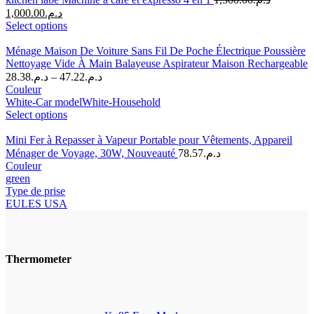
1,000.00
د.م.
Select options
Ménage Maison De Voiture Sans Fil De Poche Électrique Poussière
Nettoyage Vide À Main Balayeuse Aspirateur Maison Rechargeable
28.38
د.م.
–
47.22
د.م.
Couleur
White-Car model
White-Household
Select options
Mini Fer à Repasser à Vapeur Portable pour Vêtements, Appareil
Ménager de Voyage, 30W, Nouveauté
78.57
د.م.
Couleur
green
Type de prise
EU
LES USA
Thermometer