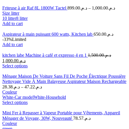
Friteuse à air Raf 8L 1800W Tactel
899.00
د.م.
–
1,000.00
د.م.
Size litter
10 litter
8 litter
Add to cart
Aspirateur à main puissant 600 watts, Kitchen lab
650.00
د.م.
-33%
Limited
Add to cart
kitchen labe Machine à café et expresso 4 en 1
1,500.00
د.م.
1,000.00
د.م.
Select options
Ménage Maison De Voiture Sans Fil De Poche Électrique Poussière
Nettoyage Vide À Main Balayeuse Aspirateur Maison Rechargeable
28.38
د.م.
–
47.22
د.م.
Couleur
White-Car model
White-Household
Select options
Mini Fer à Repasser à Vapeur Portable pour Vêtements, Appareil
Ménager de Voyage, 30W, Nouveauté
78.57
د.م.
Couleur
green