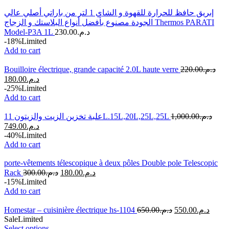
إبريق حافظ للحرارة للقهوة و الشاي 1 لتر من باراتي أصلي عالي
الجودة مصنوع بأفضل أنواع البلاستك و الزجاج Thermos PARATI
Model-P3A 1L
230.00
د.م.
-18%
Limited
Add to cart
Bouilloire électrique, grande capacité 2.0L haute verre
220.00
د.م.
180.00
د.م.
-25%
Limited
Add to cart
علبة تخزين الزيت والزيتون 11L.15L,20L,25L,25L
1,000.00
د.م.
749.00
د.م.
-40%
Limited
Add to cart
porte-vêtements télescopique à deux pôles Double pole Telescopic
Rack
300.00
د.م.
180.00
د.م.
-15%
Limited
Add to cart
Homestar – cuisinière électrique hs-1104
650.00
د.م.
550.00
د.م.
Sale
Limited
Select options