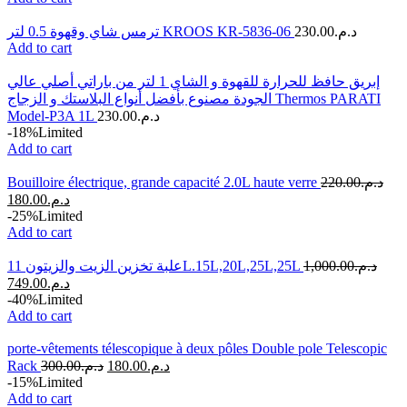
ترمس شاي وقهوة 0.5 لتر KROOS KR-5836-06
230.00
د.م.
Add to cart
إبريق حافظ للحرارة للقهوة و الشاي 1 لتر من باراتي أصلي عالي
الجودة مصنوع بأفضل أنواع البلاستك و الزجاج Thermos PARATI
Model-P3A 1L
230.00
د.م.
-18%
Limited
Add to cart
Bouilloire électrique, grande capacité 2.0L haute verre
220.00
د.م.
180.00
د.م.
-25%
Limited
Add to cart
علبة تخزين الزيت والزيتون 11L.15L,20L,25L,25L
1,000.00
د.م.
749.00
د.م.
-40%
Limited
Add to cart
porte-vêtements télescopique à deux pôles Double pole Telescopic
Rack
300.00
د.م.
180.00
د.م.
-15%
Limited
Add to cart