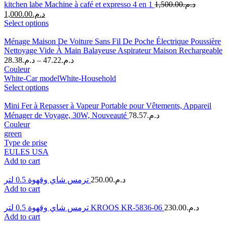
kitchen labe Machine à café et expresso 4 en 1
1,500.00
د.م.
1,000.00
د.م.
Select options
Ménage Maison De Voiture Sans Fil De Poche Électrique Poussière
Nettoyage Vide À Main Balayeuse Aspirateur Maison Rechargeable
28.38
د.م.
–
47.22
د.م.
Couleur
White-Car model
White-Household
Select options
Mini Fer à Repasser à Vapeur Portable pour Vêtements, Appareil
Ménager de Voyage, 30W, Nouveauté
78.57
د.م.
Couleur
green
Type de prise
EU
LES USA
Add to cart
ترمس شاي وقهوة 0.5 لتر
250.00
د.م.
Add to cart
ترمس شاي وقهوة 0.5 لتر KROOS KR-5836-06
230.00
د.م.
Add to cart