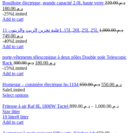
Bouilloire électrique, grande capacité 2.0L haute verre
220.00
د.م.
180.00
د.م.
-25%
Limited
Add to cart
علبة تخزين الزيت والزيتون 11L.15L,20L,25L,25L
1,000.00
د.م.
749.00
د.م.
-40%
Limited
Add to cart
porte-vêtements télescopique à deux pôles Double pole Telescopic
Rack
300.00
د.م.
180.00
د.م.
-15%
Limited
Add to cart
Homestar – cuisinière électrique hs-1104
650.00
د.م.
550.00
د.م.
Sale
Limited
Select options
Friteuse à air Raf 8L 1800W Tactel
899.00
د.م.
–
1,000.00
د.م.
Size litter
10 litter
8 litter
Add to cart