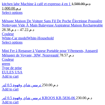
kitchen labe Machine à café et expresso 4 en 1
1,500.00
د.م.
1,000.00
د.م.
Select options
Ménage Maison De Voiture Sans Fil De Poche Électrique Poussière
Nettoyage Vide À Main Balayeuse Aspirateur Maison Rechargeable
28.38
د.م.
–
47.22
د.م.
Couleur
White-Car model
White-Household
Select options
Mini Fer à Repasser à Vapeur Portable pour Vêtements, Appareil
Ménager de Voyage, 30W, Nouveauté
78.57
د.م.
Couleur
green
Type de prise
EU
LES USA
Add to cart
ترمس شاي وقهوة 0.5 لتر
250.00
د.م.
Add to cart
ترمس شاي وقهوة 0.5 لتر KROOS KR-5836-06
230.00
د.م.
Add to cart