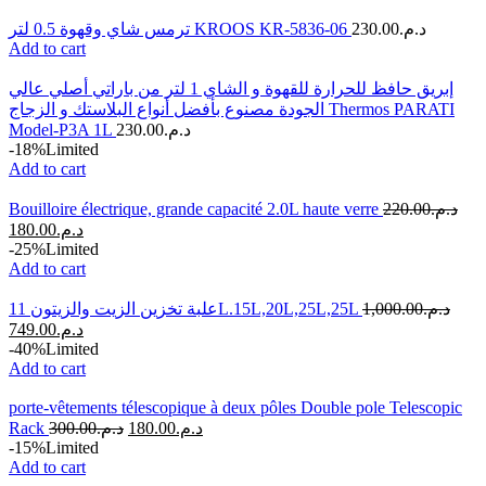
ترمس شاي وقهوة 0.5 لتر KROOS KR-5836-06
230.00
د.م.
Add to cart
إبريق حافظ للحرارة للقهوة و الشاي 1 لتر من باراتي أصلي عالي
الجودة مصنوع بأفضل أنواع البلاستك و الزجاج Thermos PARATI
Model-P3A 1L
230.00
د.م.
-18%
Limited
Add to cart
Bouilloire électrique, grande capacité 2.0L haute verre
220.00
د.م.
180.00
د.م.
-25%
Limited
Add to cart
علبة تخزين الزيت والزيتون 11L.15L,20L,25L,25L
1,000.00
د.م.
749.00
د.م.
-40%
Limited
Add to cart
porte-vêtements télescopique à deux pôles Double pole Telescopic
Rack
300.00
د.م.
180.00
د.م.
-15%
Limited
Add to cart