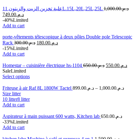
علبة تخزين الزيت والزيتون 11L.15L,20L,25L,25L
1,000.00
د.م.
749.00
د.م.
-40%
Limited
Add to cart
porte-vêtements télescopique à deux pôles Double pole Telescopic
Rack
300.00
د.م.
180.00
د.م.
-15%
Limited
Add to cart
Homestar – cuisinière électrique hs-1104
650.00
د.م.
550.00
د.م.
Sale
Limited
Select options
Friteuse à air Raf 8L 1800W Tactel
899.00
د.م.
–
1,000.00
د.م.
Size litter
10 litter
8 litter
Add to cart
Aspirateur à main puissant 600 watts, Kitchen lab
650.00
د.م.
-33%
Limited
Add to cart
kitchen labe Machine à café et expresso 4 en 1
1,500.00
د.م.