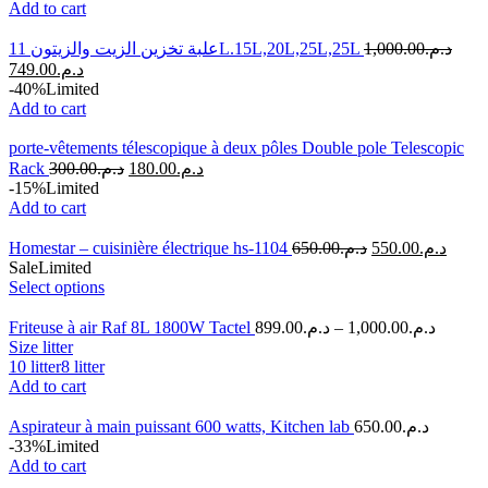
Add to cart
علبة تخزين الزيت والزيتون 11L.15L,20L,25L,25L
1,000.00
د.م.
749.00
د.م.
-40%
Limited
Add to cart
porte-vêtements télescopique à deux pôles Double pole Telescopic
Rack
300.00
د.م.
180.00
د.م.
-15%
Limited
Add to cart
Homestar – cuisinière électrique hs-1104
650.00
د.م.
550.00
د.م.
Sale
Limited
Select options
Friteuse à air Raf 8L 1800W Tactel
899.00
د.م.
–
1,000.00
د.م.
Size litter
10 litter
8 litter
Add to cart
Aspirateur à main puissant 600 watts, Kitchen lab
650.00
د.م.
-33%
Limited
Add to cart