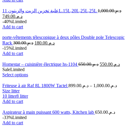
علبة تخزين الزيت والزيتون 11L.15L,20L,25L,25L
1,000.00
د.م.
749.00
د.م.
-40%
Limited
Add to cart
porte-vêtements télescopique à deux pôles Double pole Telescopic
Rack
300.00
د.م.
180.00
د.م.
-15%
Limited
Add to cart
Homestar – cuisinière électrique hs-1104
650.00
د.م.
550.00
د.م.
Sale
Limited
Select options
Friteuse à air Raf 8L 1800W Tactel
899.00
د.م.
–
1,000.00
د.م.
Size litter
10 litter
8 litter
Add to cart
Aspirateur à main puissant 600 watts, Kitchen lab
650.00
د.م.
-33%
Limited
Add to cart