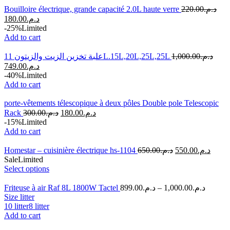
Bouilloire électrique, grande capacité 2.0L haute verre
220.00
د.م.
180.00
د.م.
-25%
Limited
Add to cart
علبة تخزين الزيت والزيتون 11L.15L,20L,25L,25L
1,000.00
د.م.
749.00
د.م.
-40%
Limited
Add to cart
porte-vêtements télescopique à deux pôles Double pole Telescopic
Rack
300.00
د.م.
180.00
د.م.
-15%
Limited
Add to cart
Homestar – cuisinière électrique hs-1104
650.00
د.م.
550.00
د.م.
Sale
Limited
Select options
Friteuse à air Raf 8L 1800W Tactel
899.00
د.م.
–
1,000.00
د.م.
Size litter
10 litter
8 litter
Add to cart