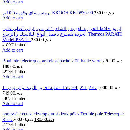
Add to cart
ترمس شاي وقهوة 0.5 لتر KROOS KR-5836-06
230.00
د.م.
Add to cart
إبريق حافظ للحرارة للقهوة و الشاي 1 لتر من باراتي أصلي عالي
الجودة مصنوع بأفضل أنواع البلاستك و الزجاج Thermos PARATI
Model-P3A 1L
230.00
د.م.
-18%
Limited
Add to cart
Bouilloire électrique, grande capacité 2.0L haute verre
220.00
د.م.
180.00
د.م.
-25%
Limited
Add to cart
علبة تخزين الزيت والزيتون 11L.15L,20L,25L,25L
1,000.00
د.م.
749.00
د.م.
-40%
Limited
Add to cart
porte-vêtements télescopique à deux pôles Double pole Telescopic
Rack
300.00
د.م.
180.00
د.م.
-15%
Limited
Add to cart