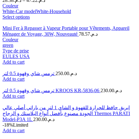
28.38
د.م.
–
47.22
د.م.
Couleur
White-Car model
White-Household
Select options
Mini Fer à Repasser à Vapeur Portable pour Vêtements, Appareil
Ménager de Voyage, 30W, Nouveauté
78.57
د.م.
Couleur
green
Type de prise
EU
LES USA
Add to cart
ترمس شاي وقهوة 0.5 لتر
250.00
د.م.
Add to cart
ترمس شاي وقهوة 0.5 لتر KROOS KR-5836-06
230.00
د.م.
Add to cart
إبريق حافظ للحرارة للقهوة و الشاي 1 لتر من باراتي أصلي عالي
الجودة مصنوع بأفضل أنواع البلاستك و الزجاج Thermos PARATI
Model-P3A 1L
230.00
د.م.
-18%
Limited
Add to cart