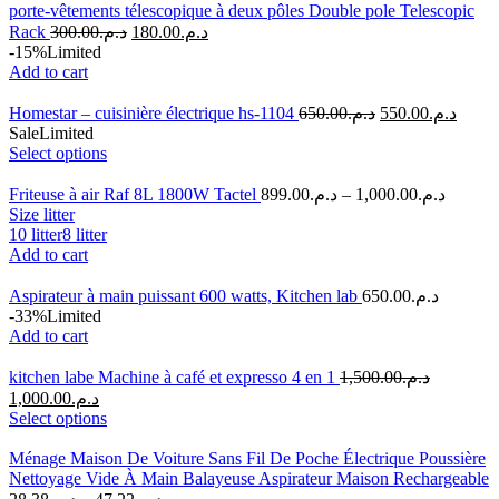
porte-vêtements télescopique à deux pôles Double pole Telescopic
Rack
300.00
د.م.
180.00
د.م.
-15%
Limited
Add to cart
Homestar – cuisinière électrique hs-1104
650.00
د.م.
550.00
د.م.
Sale
Limited
Select options
Friteuse à air Raf 8L 1800W Tactel
899.00
د.م.
–
1,000.00
د.م.
Size litter
10 litter
8 litter
Add to cart
Aspirateur à main puissant 600 watts, Kitchen lab
650.00
د.م.
-33%
Limited
Add to cart
kitchen labe Machine à café et expresso 4 en 1
1,500.00
د.م.
1,000.00
د.م.
Select options
Ménage Maison De Voiture Sans Fil De Poche Électrique Poussière
Nettoyage Vide À Main Balayeuse Aspirateur Maison Rechargeable