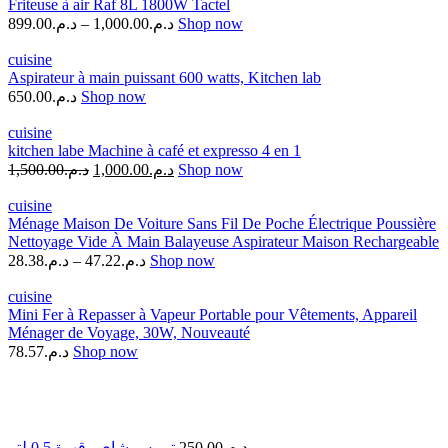
Friteuse à air Raf 8L 1800W Tactel
899.00
د.م.
–
1,000.00
د.م.
Shop now
cuisine
Aspirateur à main puissant 600 watts, Kitchen lab
650.00
د.م.
Shop now
cuisine
kitchen labe Machine à café et expresso 4 en 1
1,500.00
د.م.
1,000.00
د.م.
Shop now
cuisine
Ménage Maison De Voiture Sans Fil De Poche Électrique Poussière
Nettoyage Vide À Main Balayeuse Aspirateur Maison Rechargeable
28.38
د.م.
–
47.22
د.م.
Shop now
cuisine
Mini Fer à Repasser à Vapeur Portable pour Vêtements, Appareil
Ménager de Voyage, 30W, Nouveauté
78.57
د.م.
Shop now
ترمس شاي وقهوة 0.5 لتر
250.00
د.م.