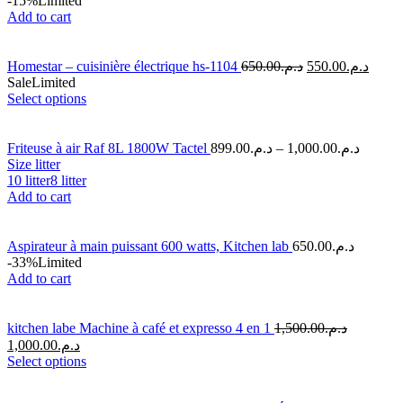
-15%
Limited
Add to cart
Homestar – cuisinière électrique hs-1104
650.00
د.م.
550.00
د.م.
Sale
Limited
Select options
Friteuse à air Raf 8L 1800W Tactel
899.00
د.م.
–
1,000.00
د.م.
Size litter
10 litter
8 litter
Add to cart
Aspirateur à main puissant 600 watts, Kitchen lab
650.00
د.م.
-33%
Limited
Add to cart
kitchen labe Machine à café et expresso 4 en 1
1,500.00
د.م.
1,000.00
د.م.
Select options