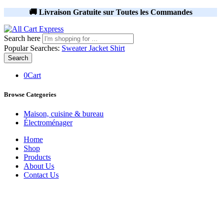
🚚 Livraison Gratuite sur Toutes les Commandes
Search here
Popular Searches:
Sweater
Jacket
Shirt
Search
0
Cart
Browse Categories
Maison, cuisine & bureau
Électroménager
Home
Shop
Products
About Us
Contact Us