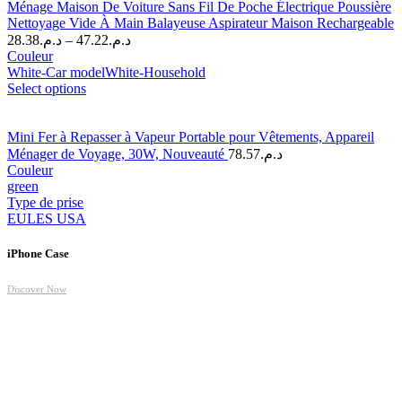
Ménage Maison De Voiture Sans Fil De Poche Électrique Poussière
Nettoyage Vide À Main Balayeuse Aspirateur Maison Rechargeable
28.38
د.م.
–
47.22
د.م.
Couleur
White-Car model
White-Household
Select options
Mini Fer à Repasser à Vapeur Portable pour Vêtements, Appareil
Ménager de Voyage, 30W, Nouveauté
78.57
د.م.
Couleur
green
Type de prise
EU
LES USA
iPhone Case
Discover Now