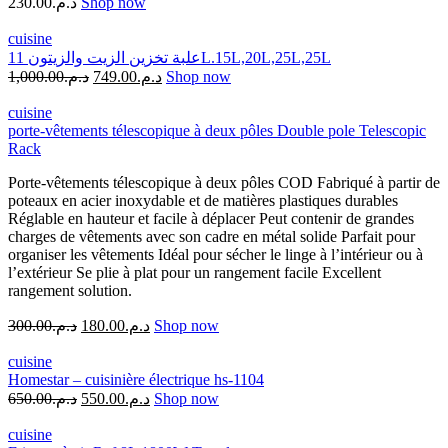
230.00
د.م.
Shop now
cuisine
علبة تخزين الزيت والزيتون 11L.15L,20L,25L,25L
1,000.00
د.م.
749.00
د.م.
Shop now
cuisine
porte-vêtements télescopique à deux pôles Double pole Telescopic
Rack
Porte-vêtements télescopique à deux pôles COD Fabriqué à partir de
poteaux en acier inoxydable et de matières plastiques durables
Réglable en hauteur et facile à déplacer Peut contenir de grandes
charges de vêtements avec son cadre en métal solide Parfait pour
organiser les vêtements Idéal pour sécher le linge à l’intérieur ou à
l’extérieur Se plie à plat pour un rangement facile Excellent
rangement solution.
300.00
د.م.
180.00
د.م.
Shop now
cuisine
Homestar – cuisinière électrique hs-1104
650.00
د.م.
550.00
د.م.
Shop now
cuisine