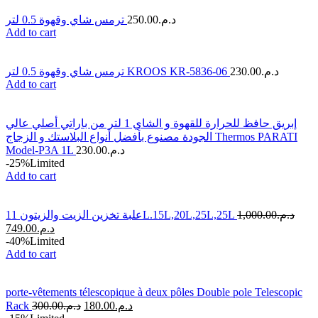
ترمس شاي وقهوة 0.5 لتر
250.00
د.م.
Add to cart
ترمس شاي وقهوة 0.5 لتر KROOS KR-5836-06
230.00
د.م.
Add to cart
إبريق حافظ للحرارة للقهوة و الشاي 1 لتر من باراتي أصلي عالي
الجودة مصنوع بأفضل أنواع البلاستك و الزجاج Thermos PARATI
Model-P3A 1L
230.00
د.م.
-25%
Limited
Add to cart
علبة تخزين الزيت والزيتون 11L.15L,20L,25L,25L
1,000.00
د.م.
749.00
د.م.
-40%
Limited
Add to cart
porte-vêtements télescopique à deux pôles Double pole Telescopic
Rack
300.00
د.م.
180.00
د.م.