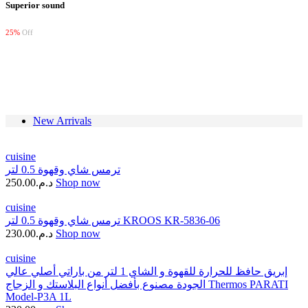
Superior sound
25%
Off
Shop Now
New Arrivals
cuisine
ترمس شاي وقهوة 0.5 لتر
250.00
د.م.
Shop now
cuisine
ترمس شاي وقهوة 0.5 لتر KROOS KR-5836-06
230.00
د.م.
Shop now
cuisine
إبريق حافظ للحرارة للقهوة و الشاي 1 لتر من باراتي أصلي عالي
الجودة مصنوع بأفضل أنواع البلاستك و الزجاج Thermos PARATI
Model-P3A 1L