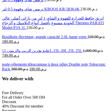
ترمس شاي وقهوة 0.5 لتر KROOS KR-5836-06
230.00
د.م.
إبريق حافظ للحرارة للقهوة و الشاي 1 لتر من باراتي أصلي عالي
الجودة مصنوع بأفضل أنواع البلاستك و الزجاج Thermos PARATI
Model-P3A 1L
230.00
د.م.
Bouilloire électrique, grande capacité 2.0L haute verre
220.00
د.م.
180.00
د.م.
علبة تخزين الزيت والزيتون 11L.15L,20L,25L,25L
1,000.00
د.م.
749.00
د.م.
porte-vêtements télescopique à deux pôles Double pole Telescopic
Rack
300.00
د.م.
180.00
د.م.
We deliver with
Free Delivery
For all Order Over 500 DH
Discount
40% Discount for member
Payment