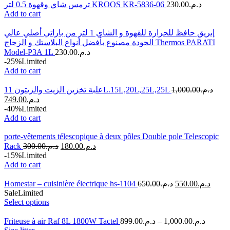
ترمس شاي وقهوة 0.5 لتر KROOS KR-5836-06
230.00
د.م.
Add to cart
إبريق حافظ للحرارة للقهوة و الشاي 1 لتر من باراتي أصلي عالي
الجودة مصنوع بأفضل أنواع البلاستك و الزجاج Thermos PARATI
Model-P3A 1L
230.00
د.م.
-25%
Limited
Add to cart
علبة تخزين الزيت والزيتون 11L.15L,20L,25L,25L
1,000.00
د.م.
749.00
د.م.
-40%
Limited
Add to cart
porte-vêtements télescopique à deux pôles Double pole Telescopic
Rack
300.00
د.م.
180.00
د.م.
-15%
Limited
Add to cart
Homestar – cuisinière électrique hs-1104
650.00
د.م.
550.00
د.م.
Sale
Limited
Select options
Friteuse à air Raf 8L 1800W Tactel
899.00
د.م.
–
1,000.00
د.م.