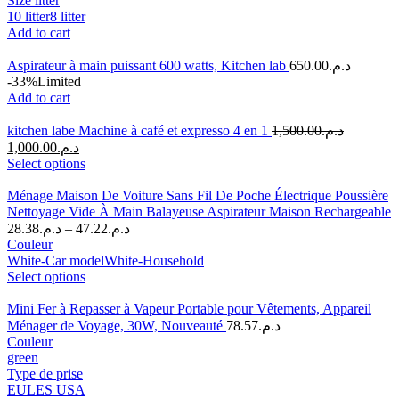
Size litter
10 litter
8 litter
Add to cart
Aspirateur à main puissant 600 watts, Kitchen lab
650.00
د.م.
-33%
Limited
Add to cart
kitchen labe Machine à café et expresso 4 en 1
1,500.00
د.م.
1,000.00
د.م.
Select options
Ménage Maison De Voiture Sans Fil De Poche Électrique Poussière
Nettoyage Vide À Main Balayeuse Aspirateur Maison Rechargeable
28.38
د.م.
–
47.22
د.م.
Couleur
White-Car model
White-Household
Select options
Mini Fer à Repasser à Vapeur Portable pour Vêtements, Appareil
Ménager de Voyage, 30W, Nouveauté
78.57
د.م.
Couleur
green
Type de prise
EU
LES USA