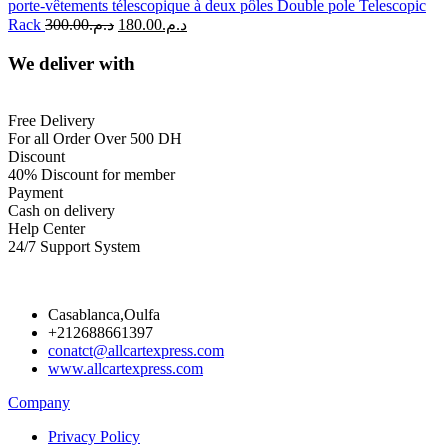
porte-vêtements télescopique à deux pôles Double pole Telescopic
Rack
300.00
د.م.
180.00
د.م.
We deliver with
Free Delivery
For all Order Over 500 DH
Discount
40% Discount for member
Payment
Cash on delivery
Help Center
24/7 Support System
Casablanca,Oulfa
+212688661397
conatct@allcartexpress.com
www.allcartexpress.com
Company
Privacy Policy