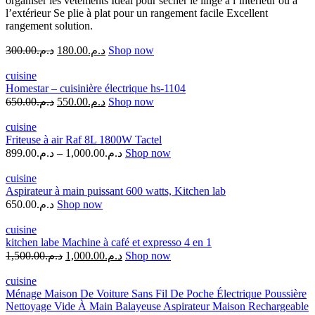
organiser les vêtements Idéal pour sécher le linge à l’intérieur ou à
l’extérieur Se plie à plat pour un rangement facile Excellent
rangement solution.
300.00
د.م.
180.00
د.م.
Shop now
cuisine
Homestar – cuisinière électrique hs-1104
650.00
د.م.
550.00
د.م.
Shop now
cuisine
Friteuse à air Raf 8L 1800W Tactel
899.00
د.م.
–
1,000.00
د.م.
Shop now
cuisine
Aspirateur à main puissant 600 watts, Kitchen lab
650.00
د.م.
Shop now
cuisine
kitchen labe Machine à café et expresso 4 en 1
1,500.00
د.م.
1,000.00
د.م.
Shop now
cuisine
Ménage Maison De Voiture Sans Fil De Poche Électrique Poussière
Nettoyage Vide À Main Balayeuse Aspirateur Maison Rechargeable