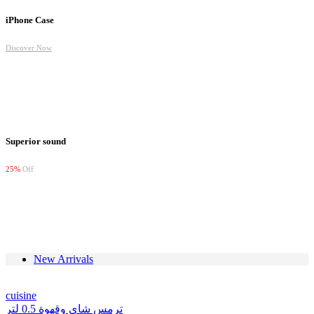
iPhone Case
Discover Now
Superior sound
25%
Off
Shop Now
New Arrivals
cuisine
ترمس شاي وقهوة 0.5 لتر