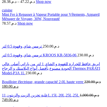
28.38
د.م.
–
47.22
د.م.
Shop now
cuisine
Mini Fer à Repasser à Vapeur Portable pour Vêtements, Appareil
Ménager de Voyage, 30W, Nouveauté
78.57
د.م.
Shop now
ترمس شاي وقهوة 0.5 لتر
250.00
د.م.
ترمس شاي وقهوة 0.5 لتر KROOS KR-5836-06
230.00
د.م.
إبريق حافظ للحرارة للقهوة و الشاي 1 لتر من باراتي أصلي عالي
الجودة مصنوع بأفضل أنواع البلاستك و الزجاج Thermos PARATI
Model-P3A 1L
230.00
د.م.
Bouilloire électrique, grande capacité 2.0L haute verre
220.00
د.م.
180.00
د.م.
علبة تخزين الزيت والزيتون 11L.15L,20L,25L,25L
1,000.00
د.م.
749.00
د.م.