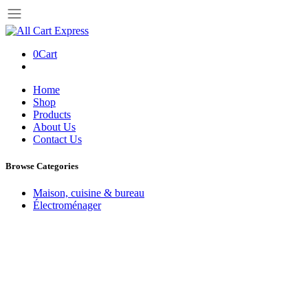
0
Cart
Home
Shop
Products
About Us
Contact Us
Browse Categories
Maison, cuisine & bureau
Électroménager