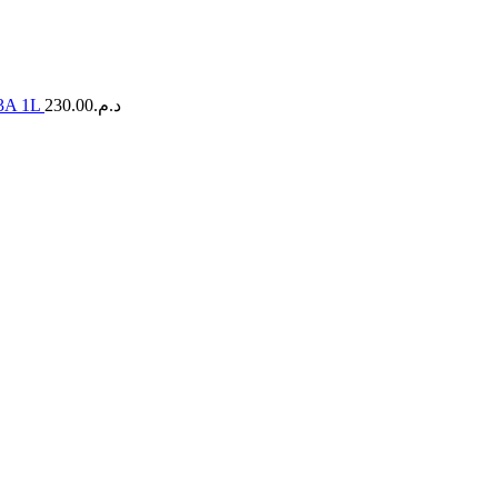
rmos PARATI Model-P3A 1L
230.00
د.م.