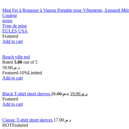
Mini Fer à Repasser à Vapeur Portable pour Vêtements, Appareil M
Couleur
green
Type de prise
EU
LES USA
Featured
Add to cart
Beach ville red
Rated
5.00
out of 5
59.00
د.م.
Featured
-10%
Limited
Add to cart
Black T-shirt short sleeves
21.00
د.م.
19.00
د.م.
Featured
Add to cart
Classic T-shirt short sleeves
17.00
د.م.
HOT
Featured