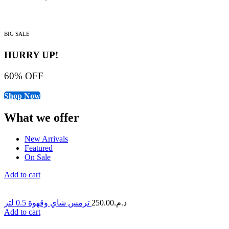
BIG SALE
HURRY UP!
60% OFF
Shop Now
What we offer
New Arrivals
Featured
On Sale
Add to cart
ترمس شاي وقهوة 0.5 لتر
250.00
د.م.
Add to cart