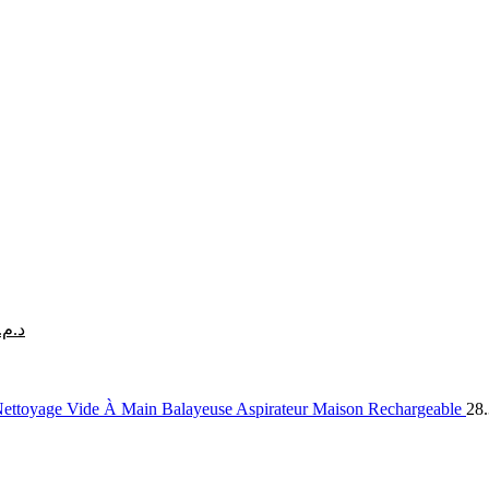
د.م.
 Nettoyage Vide À Main Balayeuse Aspirateur Maison Rechargeable
28