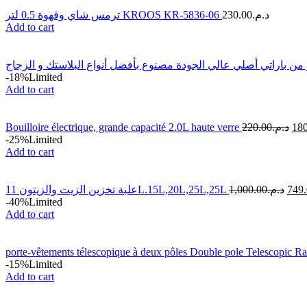
ترمس شاي وقهوة 0.5 لتر KROOS KR-5836-06
230.00
د.م.
Add to cart
-18%
Limited
Add to cart
Bouilloire électrique, grande capacité 2.0L haute verre
220.00
د.م.
180
-25%
Limited
Add to cart
علبة تخزين الزيت والزيتون 11L.15L,20L,25L,25L
1,000.00
د.م.
749
-40%
Limited
Add to cart
porte-vêtements télescopique à deux pôles Double pole Telescopic R
-15%
Limited
Add to cart