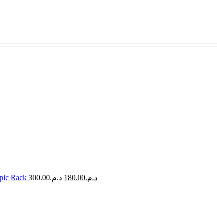
opic Rack
300.00
د.م.
180.00
د.م.