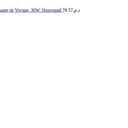
énager de Voyage, 30W, Nouveauté
78.57
د.م.