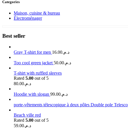
Categories
Maison, cuisine & bureau
Électroménager
Best seller
Gray T-shirt for men
16.00
د.م.
Too cool green jacket
50.00
د.م.
T-shirt with ruffled sleeves
Rated
5.00
out of 5
80.00
د.م.
Hoodie with slogan
99.00
د.م.
porte-vêtements télescopique à deux pôles Double pole Telesc
Beach ville red
Rated
5.00
out of 5
59.00
د.م.