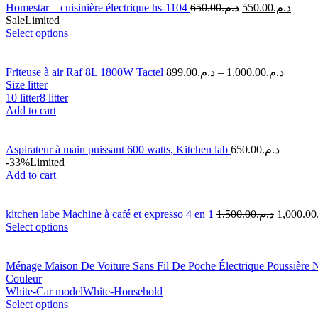
Homestar – cuisinière électrique hs-1104
650.00
د.م.
550.00
د.م.
Sale
Limited
Select options
Friteuse à air Raf 8L 1800W Tactel
899.00
د.م.
–
1,000.00
د.م.
Size litter
10 litter
8 litter
Add to cart
Aspirateur à main puissant 600 watts, Kitchen lab
650.00
د.م.
-33%
Limited
Add to cart
kitchen labe Machine à café et expresso 4 en 1
1,500.00
د.م.
1,000.00
Select options
Ménage Maison De Voiture Sans Fil De Poche Électrique Poussière
Couleur
White-Car model
White-Household
Select options