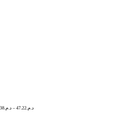
.38
د.م.
–
47.22
د.م.