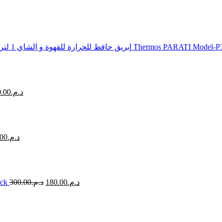
إبريق حافظ للحرارة للقهوة و الشاي 1 لتر من باراتي أصلي عالي الجودة مصنوع بأفضل أنواع البلاستك و الزجاج The
.00
د.م.
.00
د.م.
ack
300.00
د.م.
180.00
د.م.