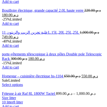
Add to cart
Bouilloire électrique, grande capacité 2.0L haute verre
220.00
د.م.
180.00
د.م.
-25%
Limited
Add to cart
علبة تخزين الزيت والزيتون 11L.15L,20L,25L,25L
1,000.00
د.م.
749.00
د.م.
-40%
Limited
Add to cart
porte-vêtements télescopique à deux pôles Double pole Telescopic
Rack
300.00
د.م.
180.00
د.م.
-15%
Limited
Add to cart
Homestar – cuisinière électrique hs-1104
650.00
د.م.
550.00
د.م.
Sale
Limited
Select options
Friteuse à air Raf 8L 1800W Tactel
899.00
د.م.
–
1,000.00
د.م.
Size litter
10 litter
8 litter
Add to cart