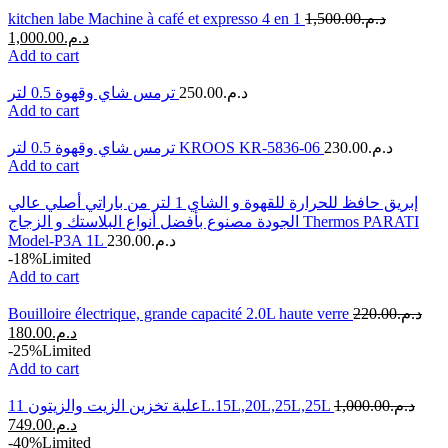
kitchen labe Machine à café et expresso 4 en 1
1,500.00
د.م.
1,000.00
د.م.
Add to cart
ترمس شاي وقهوة 0.5 لتر
250.00
د.م.
Add to cart
ترمس شاي وقهوة 0.5 لتر KROOS KR-5836-06
230.00
د.م.
Add to cart
إبريق حافظ للحرارة للقهوة و الشاي 1 لتر من باراتي أصلي عالي
الجودة مصنوع بأفضل أنواع البلاستك و الزجاج Thermos PARATI
Model-P3A 1L
230.00
د.م.
-18%
Limited
Add to cart
Bouilloire électrique, grande capacité 2.0L haute verre
220.00
د.م.
180.00
د.م.
-25%
Limited
Add to cart
علبة تخزين الزيت والزيتون 11L.15L,20L,25L,25L
1,000.00
د.م.
749.00
د.م.
-40%
Limited