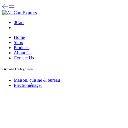
0
Cart
Home
Shop
Products
About Us
Contact Us
Browse Categories
Maison, cuisine & bureau
Électroménager