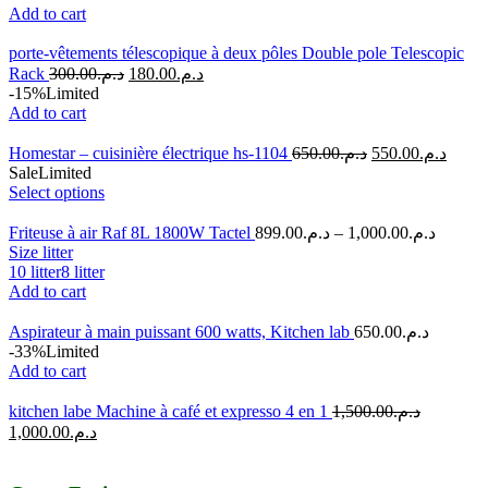
Add to cart
porte-vêtements télescopique à deux pôles Double pole Telescopic
Rack
300.00
د.م.
180.00
د.م.
-15%
Limited
Add to cart
Homestar – cuisinière électrique hs-1104
650.00
د.م.
550.00
د.م.
Sale
Limited
Select options
Friteuse à air Raf 8L 1800W Tactel
899.00
د.م.
–
1,000.00
د.م.
Size litter
10 litter
8 litter
Add to cart
Aspirateur à main puissant 600 watts, Kitchen lab
650.00
د.م.
-33%
Limited
Add to cart
kitchen labe Machine à café et expresso 4 en 1
1,500.00
د.م.
1,000.00
د.م.