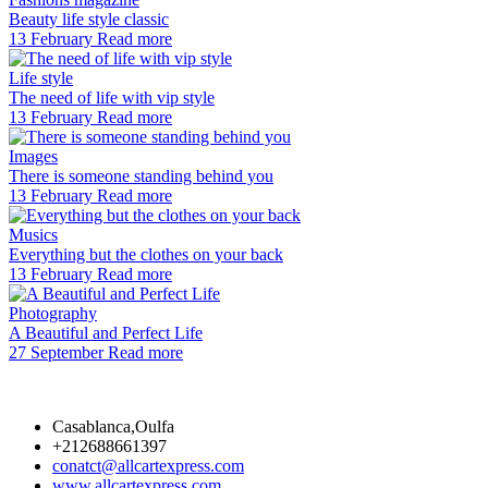
Beauty life style classic
13 February
Read more
Life style
The need of life with vip style
13 February
Read more
Images
There is someone standing behind you
13 February
Read more
Musics
Everything but the clothes on your back
13 February
Read more
Photography
A Beautiful and Perfect Life
27 September
Read more
Casablanca,Oulfa
+212688661397
conatct@allcartexpress.com
www.allcartexpress.com