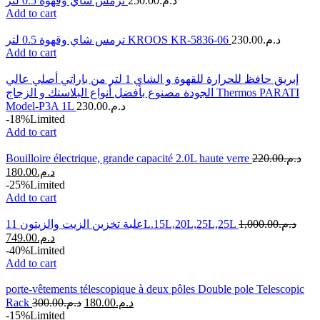
ترمس شاي وقهوة 0.5 لتر
250.00
د.م.
Add to cart
ترمس شاي وقهوة 0.5 لتر KROOS KR-5836-06
230.00
د.م.
Add to cart
إبريق حافظ للحرارة للقهوة و الشاي 1 لتر من باراتي أصلي عالي
الجودة مصنوع بأفضل أنواع البلاستك و الزجاج Thermos PARATI
Model-P3A 1L
230.00
د.م.
-18%
Limited
Add to cart
Bouilloire électrique, grande capacité 2.0L haute verre
220.00
د.م.
180.00
د.م.
-25%
Limited
Add to cart
علبة تخزين الزيت والزيتون 11L.15L,20L,25L,25L
1,000.00
د.م.
749.00
د.م.
-40%
Limited
Add to cart
porte-vêtements télescopique à deux pôles Double pole Telescopic
Rack
300.00
د.م.
180.00
د.م.
-15%
Limited