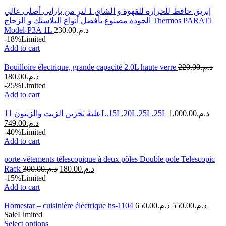
إبريق حافظ للحرارة للقهوة و الشاي 1 لتر من باراتي أصلي عالي
الجودة مصنوع بأفضل أنواع البلاستك و الزجاج Thermos PARATI
Model-P3A 1L
230.00
د.م.
-18%
Limited
Add to cart
Bouilloire électrique, grande capacité 2.0L haute verre
220.00
د.م.
180.00
د.م.
-25%
Limited
Add to cart
علبة تخزين الزيت والزيتون 11L.15L,20L,25L,25L
1,000.00
د.م.
749.00
د.م.
-40%
Limited
Add to cart
porte-vêtements télescopique à deux pôles Double pole Telescopic
Rack
300.00
د.م.
180.00
د.م.
-15%
Limited
Add to cart
Homestar – cuisinière électrique hs-1104
650.00
د.م.
550.00
د.م.
Sale
Limited
Select options