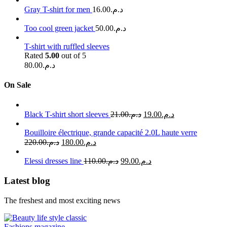
Gray T-shirt for men
16.00
د.م.
Too cool green jacket
50.00
د.م.
T-shirt with ruffled sleeves
Rated
5.00
out of 5
80.00
د.م.
On Sale
Black T-shirt short sleeves
21.00
د.م.
19.00
د.م.
Bouilloire électrique, grande capacité 2.0L haute verre
220.00
د.م.
180.00
د.م.
Elessi dresses line
110.00
د.م.
99.00
د.م.
Latest blog
The freshest and most exciting news
Fashions magazine