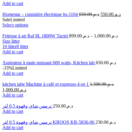
Add to cart
Homestar – cuisinière électrique hs-1104
650.00
د.م.
550.00
د.م.
Sale
Limited
Select options
Friteuse à air Raf 8L 1800W Tactel
899.00
د.م.
–
1,000.00
د.م.
Size litter
10 litter
8 litter
Add to cart
Aspirateur à main puissant 600 watts, Kitchen lab
650.00
د.م.
-33%
Limited
Add to cart
kitchen labe Machine à café et expresso 4 en 1
1,500.00
د.م.
1,000.00
د.م.
Add to cart
ترمس شاي وقهوة 0.5 لتر
250.00
د.م.
Add to cart
ترمس شاي وقهوة 0.5 لتر KROOS KR-5836-06
230.00
د.م.
Add to cart