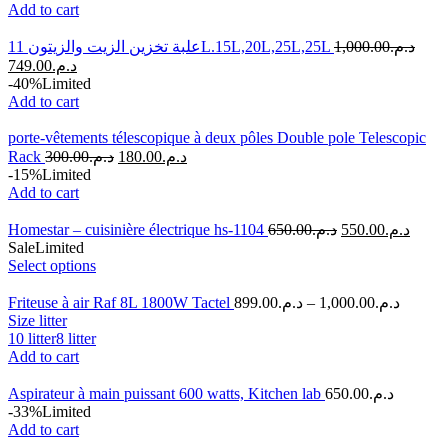
Add to cart
علبة تخزين الزيت والزيتون 11L.15L,20L,25L,25L
1,000.00
د.م.
749.00
د.م.
-40%
Limited
Add to cart
porte-vêtements télescopique à deux pôles Double pole Telescopic
Rack
300.00
د.م.
180.00
د.م.
-15%
Limited
Add to cart
Homestar – cuisinière électrique hs-1104
650.00
د.م.
550.00
د.م.
Sale
Limited
Select options
Friteuse à air Raf 8L 1800W Tactel
899.00
د.م.
–
1,000.00
د.م.
Size litter
10 litter
8 litter
Add to cart
Aspirateur à main puissant 600 watts, Kitchen lab
650.00
د.م.
-33%
Limited
Add to cart